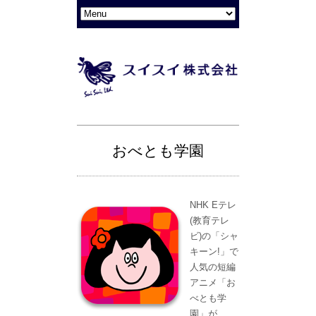
おべとも学園
NHK Eテレ
(教育テレ
ビ)の「シャ
キーン!」で
人気の短編
アニメ「お
べとも学
園」が、