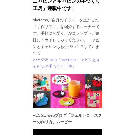
ニャビンとキャビンの手づくり
工房』連載中です！
obetomoが自身のイラストを生かした
「手作りモノ」を紹介するコーナーで
す。手軽に可愛く、がコンセプト。気
軽にトライしてみてください、ニャビ
ンとキャビンもお手伝い！？していま
す☆
>>ESSE web『obetomo ニャビンとキ
ャビンの手づくり工房』
■ESSE webブログ「フェルトコースタ
ーの作り方」ムービー