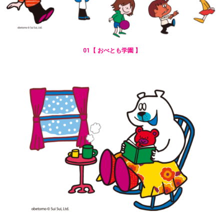
01【 おべとも学園 】