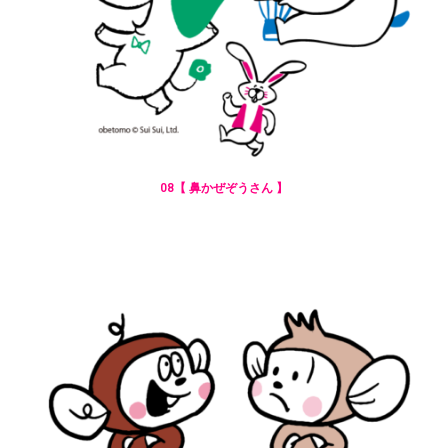
08【 鼻かぜぞうさん 】