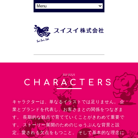
SUISUI
CHARACTERS
キャラクターは、単なるイラストでは足りません。 企
業とブランドを代表し、お客さまとの関係をつなぎま
す。 長期的な観点で育てていくことがきわめて重要で
す。 ストーリー展開のためのじゅうぶんな背景と設
定。愛される欠点をもつこと。 そして基本的な理念に