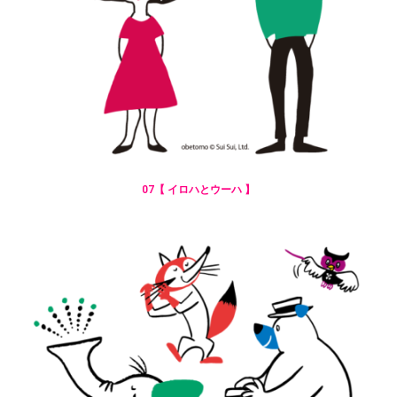
07【 イロハとウーハ 】