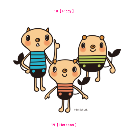
18【 Piggy 】
19【 Herboos 】