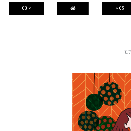
03 <
> 05
モ