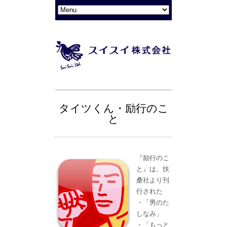
タイツくん・励行のこ
と
『励行のこ
と』は、扶
桑社より刊
行された
・「男のた
しなみ」
・「もっと