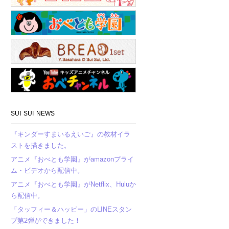
SUI SUI NEWS
『キンダーすまいるえいご』の教材イラ
ストを描きました。
アニメ『おべとも学園』がamazonプライ
ム・ビデオから配信中。
アニメ『おべとも学園』がNetflix、Huluか
ら配信中。
「タッフィー＆ハッピー」のLINEスタン
プ第2弾ができました！