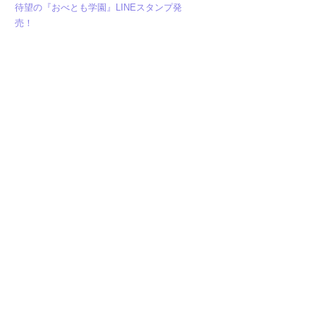
待望の『おべとも学園』LINEスタンプ発
売！