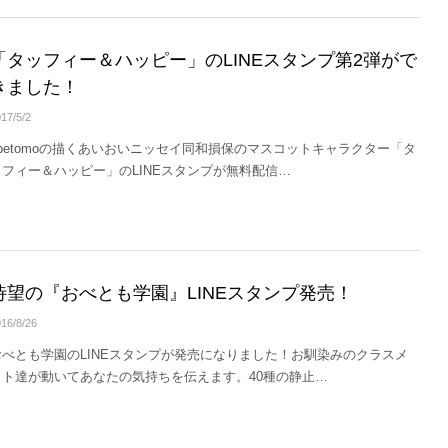
「タッフィー＆ハッピー」のLINEスタンプ第2弾がで
きました！
17/5/2
obetomoの描くあいおいニッセイ同和損保のマスコットキャラクター「タ
ッフィー＆ハッピー」のLINEスタンプが無料配信…
待望の『おべとも学園』LINEスタンプ発売！
16/8/26
おべとも学園のLINEスタンプが発売になりました！お馴染みのクラスメ
イト達が動いてあなたの気持ちを伝えます。40種の静止…