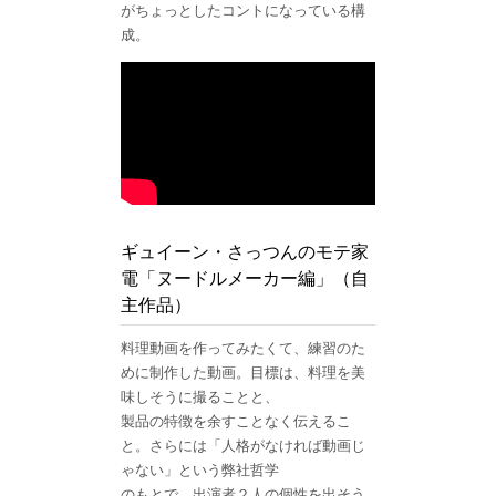
がちょっとしたコントになっている構
成。
ギュイーン・さっつんのモテ家
電「ヌードルメーカー編」（自
主作品）
料理動画を作ってみたくて、練習のた
めに制作した動画。目標は、料理を美
味しそうに撮ることと、
製品の特徴を余すことなく伝えるこ
と。さらには「人格がなければ動画じ
ゃない」という弊社哲学
のもとで、出演者２人の個性を出そう