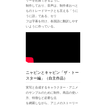
リーを把握できるように
制作しており、音声は、制作者おべと
ものトレードマークとも言える「うに
うに語」である、セリ
フは字幕を付け、各国語に翻訳しやす
いように作っている。
ニャビンとキャビン「ザ・トー
スター編」（自主作品）
実写と合成するキャラクター・アニメ
のサンプルのために制作。商品の使い
方、特徴など必要な点
を網羅しながら、アニメのストーリー