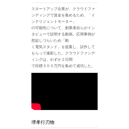
スタートアップ企業が、クラウドファ
ンディングで資金を集めるため、「イ
ンテリジェントモーター」
の可能性について、創業者自らがイン
タビューで説明する動画。応用事例が
想起しづらいため「動
く電気スタンド」を提案し、試作して
もらって撮影した。クラウドファンデ
ィングは、わずか２日間
で目標３００万円を集めて成功した。
堺孝行刃物