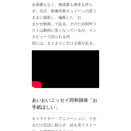
企画書もなく、構成案も脚本も作ら
ず、当日、映像作家ギュイーンの思う
ままに撮影し、編集した「お
まかせ動画」である。そのため制作コ
ストは劇的に安くなっているが、イン
タビューで語られる内
容には、まとまりに欠ける面がある。
あいおいニッセイ同和損保「お
手紙ほしい」
キャラクター・アニメーション。でき
るだけ言語に頼らず、絵を見てストー