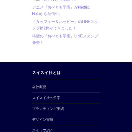
アニメ『おべとも学園』がNetflix、
Huluから配信中。
「タッフィー＆ハッピー」のLINEスタ
ンプ第2弾ができました！
待望の『おべとも学園』LINEスタンプ
発売！
スイスイ社とは
会社概要
スイスイ社の哲学
ブランディング実績
デザイン実績
スタッフ紹介